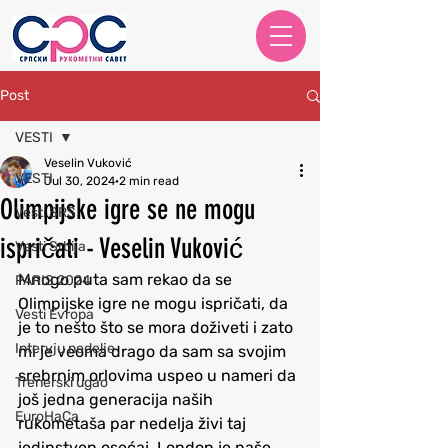
Post
VESTI
Veselin Vuković
VESTI
Jul 30, 2024
2 min read
Olimpijske igre se ne mogu
Vesti SRS
ispričati - Veselin Vuković
Vesti Srbija
Mnogo puta sam rekao da se 
PARIS 2024
Olimpijske igre ne mogu ispričati, da 
Vesti Evropa
je to nešto što se mora doživeti i zato 
Intervju nedelje
mi je veoma drago da sam sa svojim 
srebrnim orlovima uspeo u nameri da 
Trenerski ugao
još jedna generacija naših 
EuroHaCa
rukometaša par nedelja živi taj 
jedinstven osećaj. London je naše 