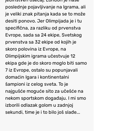
poslednje pojavljivanje na Igrama, ali 
je veliki znak pitanja kada se to može 
desiti ponovo. Jer Olimpijada je i tu 
specifična, za razliku od prvenstva 
Evrope, sada sa 24 ekipe, Svetskog 
prvenstva sa 32 ekipe od kojih je 
skoro polovina iz Evrope, na 
Olimpijskim igrama učestvuje 12 
ekipa gde je do skoro moglo biti samo 
7 iz Evrope, ostalo su popunjavali 
domaćin Igara i kontinentalni 
šampioni iz celog sveta. To je 
najgušće moguće sito za učešće na 
nekom sportskom događaju. I mi smo 
izborili odlazak golom u zadnjoj 
sekundi, time je i to bilo još slađe... 