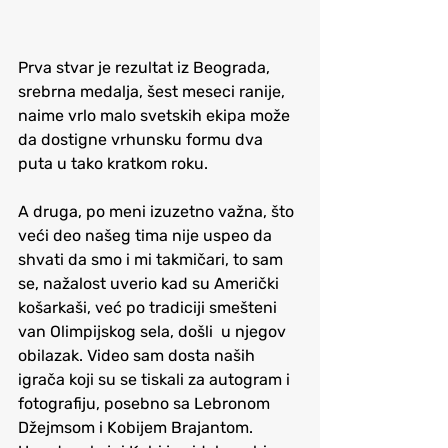
Prva stvar je rezultat iz Beograda, 
srebrna medalja, šest meseci ranije, 
naime vrlo malo svetskih ekipa može 
da dostigne vrhunsku formu dva 
puta u tako kratkom roku. 
A druga, po meni izuzetno važna, što 
veći deo našeg tima nije uspeo da 
shvati da smo i mi takmičari, to sam 
se, nažalost uverio kad su Američki 
košarkaši, već po tradiciji smešteni 
van Olimpijskog sela, došli  u njegov 
obilazak. Video sam dosta naših 
igrača koji su se tiskali za autogram i 
fotografiju, posebno sa Lebronom 
Džejmsom i Kobijem Brajantom. 