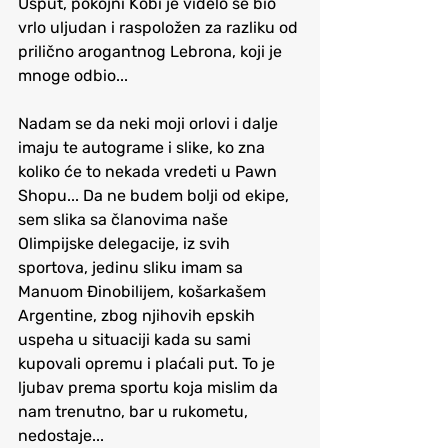
Usput, pokojni Kobi je videlo se bio 
vrlo uljudan i raspoložen za razliku od 
prilično arogantnog Lebrona, koji je 
mnoge odbio... 
Nadam se da neki moji orlovi i dalje 
imaju te autograme i slike, ko zna 
koliko će to nekada vredeti u Pawn 
Shopu... Da ne budem bolji od ekipe, 
sem slika sa članovima naše 
Olimpijske delegacije, iz svih 
sportova, jedinu sliku imam sa 
Manuom Đinobilijem, košarkašem 
Argentine, zbog njihovih epskih 
uspeha u situaciji kada su sami 
kupovali opremu i plaćali put. To je 
ljubav prema sportu koja mislim da 
nam trenutno, bar u rukometu, 
nedostaje...