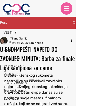
Post
VESTI
Tijana Janjić
VESTI
May 31, 2025
3 min read
U BUDIMPEŠTI NAPETO DO
Vesti SRS
ZADNJEG MINUTA: Borba za finale
Vesti Srbija
Lige šampiona za dame
PARIS 2024
Vesti Evropa
Ljubitelji ženskog rukometa 
nestrpljivo su iščekivali završnicu 
Intervju nedelje
najprestižnijeg klupskog takmičenja 
Trenerski ugao
u Evropi. Četiri ekipe danas su se 
borile za svoje mesto u finalnom 
EuroHaCa
okršaju, koji će se odigrati već sutra.