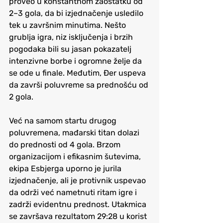
proveo u konstantnom zaostatku od 
2–3 gola, da bi izjednačenje usledilo 
tek u završnim minutima. Nešto 
grublja igra, niz isključenja i brzih 
pogodaka bili su jasan pokazatelj 
intenzivne borbe i ogromne želje da 
se ode u finale. Međutim, Đer uspeva 
da završi poluvreme sa prednošću od 
2 gola.
Već na samom startu drugog 
poluvremena, mađarski titan dolazi 
do prednosti od 4 gola. Brzom 
organizacijom i efikasnim šutevima, 
ekipa Esbjerga uporno je jurila 
izjednačenje, ali je protivnik uspevao 
da održi već nametnuti ritam igre i 
zadrži evidentnu prednost. Utakmica 
se završava rezultatom 29:28 u korist 