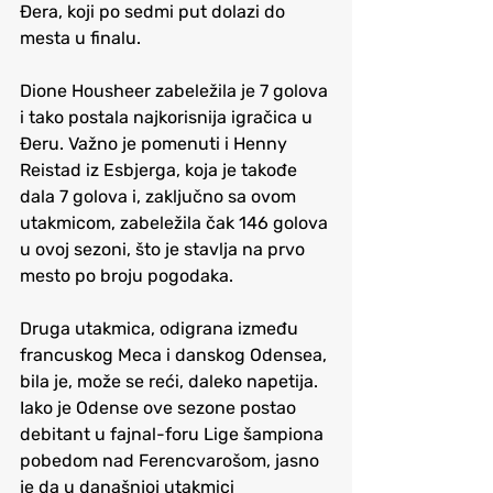
Đera, koji po sedmi put dolazi do 
mesta u finalu.
Dione Housheer zabeležila je 7 golova 
i tako postala najkorisnija igračica u 
Đeru. Važno je pomenuti i Henny 
Reistad iz Esbjerga, koja je takođe 
dala 7 golova i, zaključno sa ovom 
utakmicom, zabeležila čak 146 golova 
u ovoj sezoni, što je stavlja na prvo 
mesto po broju pogodaka.
Druga utakmica, odigrana između 
francuskog Meca i danskog Odensea, 
bila je, može se reći, daleko napetija. 
Iako je Odense ove sezone postao 
debitant u fajnal-foru Lige šampiona 
pobedom nad Ferencvarošom, jasno 
je da u današnjoj utakmici 