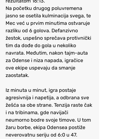
rezultatom 16:13.
Na početku drugog poluvremena 
jasno se osetila kulminacija svega, te 
Mec već u prvim minutima ostvaruje 
razliku od 6 golova. Defanzivno 
žestok, uspešno sprečava protivnički 
tim da dođe do gola u nekoliko 
navrata. Međutim, nakon tajm-auta 
za Odense i niza napada, igračice 
ove ekipe uspevaju da smanje 
zaostatak.
Iz minuta u minut, igra postaje 
agresivnija i napetija, a odbrana sve 
žešća sa obe strane. Tenzija raste čak 
i na tribinama, gde navijači 
neumorno bodre svoje timove. U tom 
žaru borbe, ekipa Odensea postiže 
neverovatnu seriju od 6:0 u 47. 