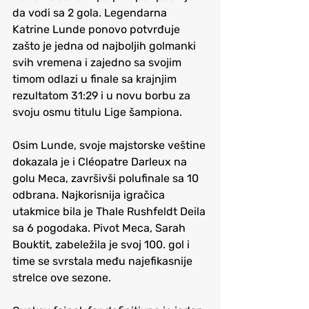
da vodi sa 2 gola. Legendarna 
Katrine Lunde ponovo potvrđuje 
zašto je jedna od najboljih golmanki 
svih vremena i zajedno sa svojim 
timom odlazi u finale sa krajnjim 
rezultatom 31:29 i u novu borbu za 
svoju osmu titulu Lige šampiona.
Osim Lunde, svoje majstorske veštine 
dokazala je i Cléopatre Darleux na 
golu Meca, završivši polufinale sa 10 
odbrana. Najkorisnija igračica 
utakmice bila je Thale Rushfeldt Deila 
sa 6 pogodaka. Pivot Meca, Sarah 
Bouktit, zabeležila je svoj 100. gol i 
time se svrstala među najefikasnije 
strelce ove sezone.