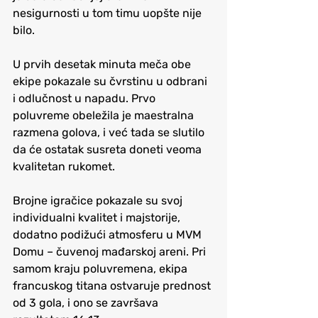
nesigurnosti u tom timu uopšte nije 
bilo.
U prvih desetak minuta meča obe 
ekipe pokazale su čvrstinu u odbrani 
i odlučnost u napadu. Prvo 
poluvreme obeležila je maestralna 
razmena golova, i već tada se slutilo 
da će ostatak susreta doneti veoma 
kvalitetan rukomet.
Brojne igračice pokazale su svoj 
individualni kvalitet i majstorije, 
dodatno podižući atmosferu u MVM 
Domu – čuvenoj mađarskoj areni. Pri 
samom kraju poluvremena, ekipa 
francuskog titana ostvaruje prednost 
od 3 gola, i ono se završava 