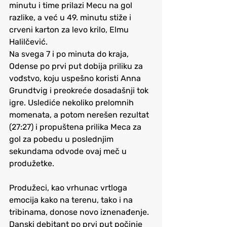
minutu i time prilazi Mecu na gol 
razlike, a već u 49. minutu stiže i 
crveni karton za levo krilo, Elmu 
Halilčević.
Na svega 7 i po minuta do kraja, 
Odense po prvi put dobija priliku za 
vođstvo, koju uspešno koristi Anna 
Grundtvig i preokreće dosadašnji tok 
igre. Uslediće nekoliko prelomnih 
momenata, a potom nerešen rezultat 
(27:27) i propuštena prilika Meca za 
gol za pobedu u poslednjim 
sekundama odvode ovaj meč u 
produžetke.
Produžeci, kao vrhunac vrtloga 
emocija kako na terenu, tako i na 
tribinama, donose novo iznenađenje. 
Danski debitant po prvi put počinje 