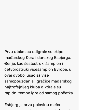
Prvu utakmicu odigrale su ekipe 
mađarskog Đera i danskog Esbjerga. 
Đer je, kao šestostruki šampion i 
četvorostruki vicešampion Evrope, u 
ovaj dvoboj ušao sa više 
samopouzdanja. Igračice mađarskog 
najtrofejnijeg kluba diktirale su 
rapidni tempo igre od samog početka.
Esbjerg je prvu polovinu meča 