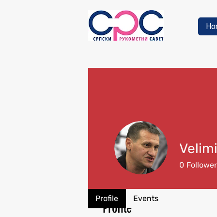
Ho
Velimi
0
Followe
Profile
Events
Profile