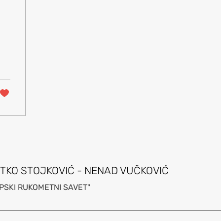
STKO STOJKOVIĆ - NENAD VUČKOVIĆ
PSKI RUKOMETNI SAVET"