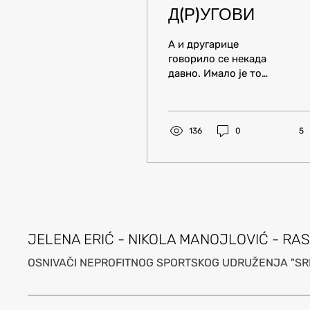
Д(Р)УГОВИ
А и другарице
говорило се некада
давно. Имало је то
мана, али давало је
неко јединство и
заједништво. Које
нашем рукомету
136
0
5
највише треба....
JELENA ERIĆ - NIKOLA MANOJLOVIĆ - RA
OSNIVAČI NEPROFITNOG SPORTSKOG UDRUŽE
NJA "SR