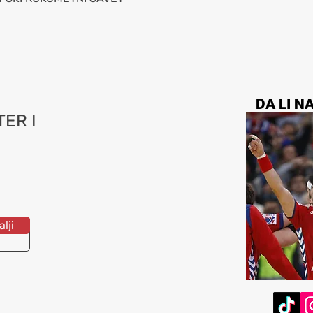
DA LI N
ER I
lji