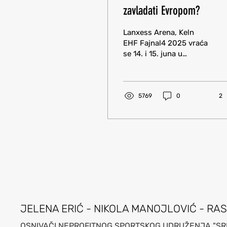
zavladati Evropom?
Lanxess Arena, Keln
EHF Fajnal4 2025 vraća
se 14. i 15. juna u
legendarnu “Lankses
Arenu” u Kelnu,
donoseći najbolje što
evropski rukomet...
5769
0
2
JELENA ERIĆ - NIKOLA MANOJLOVIĆ - RA
OSNIVAČI NEPROFITNOG SPORTSKOG UDRUŽE
NJA "SR