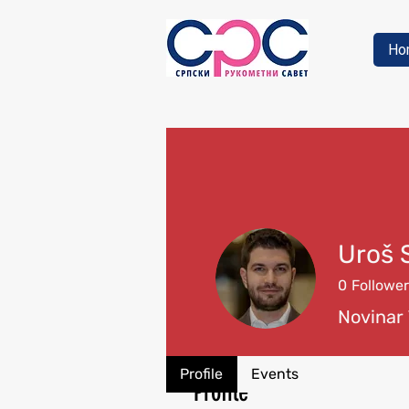
Ho
Uroš 
0
Followe
Novinar
Profile
Events
Profile