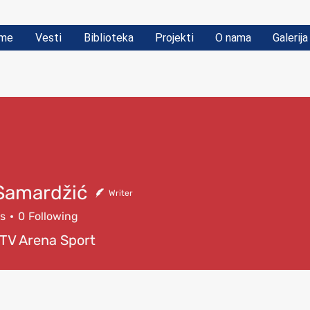
me
Vesti
Biblioteka
Projekti
O nama
Galerija
Samardžić
Writer
rs
0
Following
 TV Arena Sport