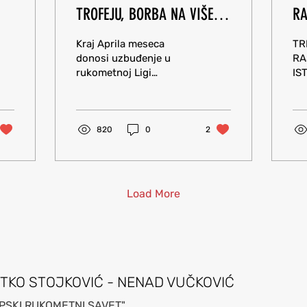
TROFEJU, BORBA NA VIŠE
RA
FRONTOVA
IS
Kraj Aprila meseca
TR
B
donosi uzbuđenje u
RA
rukometnoj Ligi
IS
šampiona za dame i za
BU
muškarce. Još jedna
zanimljiva završnica
Bundeslige je pred...
820
0
2
Load More
STKO STOJKOVIĆ - NENAD VUČKOVIĆ
PSKI RUKOMETNI SAVET"