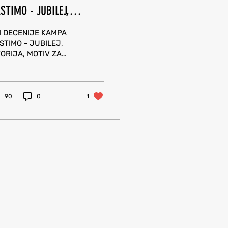
STIMO - JUBILEJ,
TORIJA, MOTIV ZA
I DECENIJE KAMPA
UDUĆNOST
STIMO - JUBILEJ,
TORIJA, MOTIV ZA
DUĆNOST
90
0
1