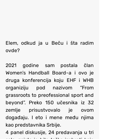
Elem, odkud ja u Beču i šta radim 
ovde?
2021 godine sam postala član 
Women’s Handball Board-a i ovo je 
druga konferencija koju EHF i WHB 
organiziju pod nazivom “From 
grassroots to preofessional sport and 
beyond”. Preko 150 učesnika iz 32 
zemlje prisustvovalo je ovom 
događaju. I eto i mene među njima 
kao predstavnika Srbije.
4 panel diskusije, 24 predavanja u tri 