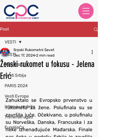
Post
VESTI
Srpski Rukometni Savet
VESTI
Dec 17, 2024
2 min read
Ženski rukomet u fokusu - Jelena
Vesti SRS
Erić
Vesti Srbija
PARIS 2024
Vesti Evropa
Zahuktalo se Evropsko prvenstvo u 
Intervju nedelje
rukometu za žene. Polufinala su se 
završila juče. Očekivano, u polufinalu 
Trenerski ugao
su Norveška, Danska, Francuska i za 
EuroHaCa
neke iznenađujuće Mađarska. Finale 
nas čeka u nedelju Srbija je završila 