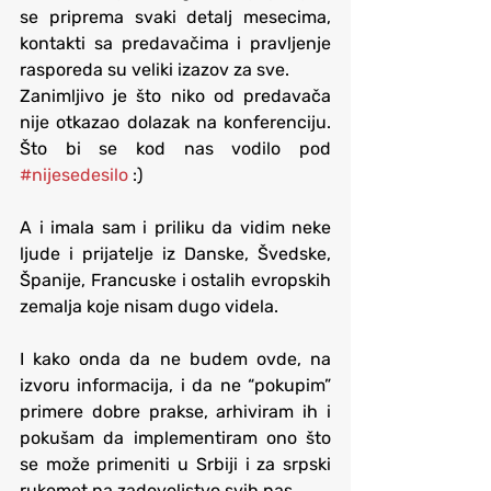
se priprema svaki detalj mesecima, 
kontakti sa predavačima i pravljenje 
rasporeda su veliki izazov za sve.
Zanimljivo je što niko od predavača 
nije otkazao dolazak na konferenciju. 
Što bi se kod nas vodilo pod 
#nijesedesilo
 :)
A i imala sam i priliku da vidim neke 
ljude i prijatelje iz Danske, Švedske, 
Španije, Francuske i ostalih evropskih 
zemalja koje nisam dugo videla.
I kako onda da ne budem ovde, na 
izvoru informacija, i da ne “pokupim” 
primere dobre prakse, arhiviram ih i 
pokušam da implementiram ono što 
se može primeniti u Srbiji i za srpski 
rukomet na zadovoljstvo svih nas,