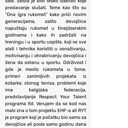
sale, zaista je bilo teško izabrati koje 
predavanje slušati. Teme kao što su 
“Ona igra rukomet” kako prići novim 
generacijama, zašto devojčice 
napuštaju rukomet u tinejdzerskim 
godinama i kako ih zadržati na 
treningu i u sportu uopšte, koji se sve 
alati i tehnike koristiti u osnaživanju, 
motivisanju i ohrabrivanju devojčica i 
žena da ostanu u sportu. Održivost i 
gde je mesto rukometa u tome, 
primeri zanimljivih projekata iz 
košarke, stonog tenisa, problemi koje 
ima belgijska federacija, 
predstavljanje Respect Your Talent 
programa itd. Verujem da se kod nas 
malo zna o tom projektu EHF-a ali RYT 
je program koji je početku bio samo za 
devojčice ali posle samo godinu dana 