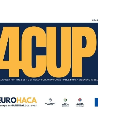
kategorijama i inovativnom pristupu
razvoju igrača.