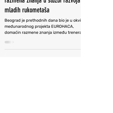
Srpski Rukometni Savet
Jun 14
3 min read
EUROHACA u Beogradu: Evropska
razmena znanja u službi razvoja
mladih rukometaša
Beograd je prethodnih dana bio je u okviru
međunarodnog projekta EUROHACA,
domaćin razmene znanja između trenera
iz Srbije, Nemačke i Francuske koji su se
okupili sa zajedničkim ciljem, a to je
razmenom znanja, iskustava i savremenih
metodologija rada koje oblikuju budućnost
evropskog rukometa. Prvi deo programa
realizovan je kroz pokazni trening koji je
vodio Nenad Kraljevski, dugogodišnji
stručnjak poznat po radu sa mlađim