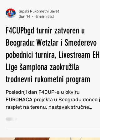
Srpski Rukometni Savet
Jun 14
5 min read
F4CUPbgd turnir zatvoren u
Beogradu: Wetzlar i Smederevo
pobednici turnira, Livestream EHF
Lige šampiona zaokružila
trodnevni rukometni program
Poslednji dan F4CUP-a u okviru
EUROHACA projekta u Beogradu doneo je
rasplet na terenu, nastavak stručne
edukacije i završnicu zajedničkog