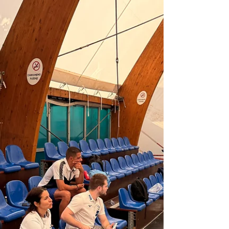
praćenja EHF Lige šampiona. Nakon tri
dana utakmica, treninga, stručnih
prezentacija i razmene iskustava između
trenera iz Srbije, Nemačke i Francuske,
učesnici su zaključili program koji je spojio
takmičarski i edukativni segment
rukometa.