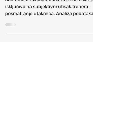
Savremeni rukomet odavno se ne oslanja
isključivo na subjektivni utisak trenera i
posmatranje utakmica. Analiza podataka
postala je sastavni deo rada
profesionalnih klubova, reprezentacija i
razvojnih centara, a upravo je Handball
Stat Pro jedan od primera kako moderna
tehnologija može da unapredi rad stručnih
štabova i razvoj mladih igrača.