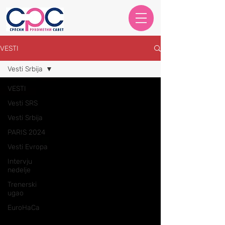
VESTI
Vesti Srbija
VESTI
Vesti SRS
Vesti Srbija
PARIS 2024
Vesti Evropa
Intervju
nedelje
Trenerski
ugao
EuroHaCa