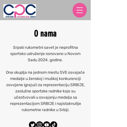
O nama
About
Srpski rukometni savet je neprofitna
sportsko udruženje osnovano u Novom
Sadu 2024. godine.
Ona okuplja na jednom mestu SVE osvajače
medalje u ženskoj i muškoj konkurenciji
osvojene igrajući za reprezentaciju SRBIJE,
zaslužne sportske radnike koje su
učestvovali u osvajanju medalja sa
reprezentacijom SRBIJE i najistaknutije
rukometne radnike u Srbiji.