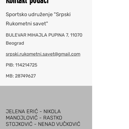
Kontakt podaci
Sportsko udruženje "Srpski
Rukometni savet"
BULEVAR MIHAJLA PUPINA 7, 11070
Beograd
srpski.rukometni.savet@gmail.com
PIB:
114214725
MB:
28749627
JELENA ERIĆ - NIKOLA
MANOJLOVIĆ - RASTKO
STOJKOVIĆ - NENAD VUČKOVIĆ