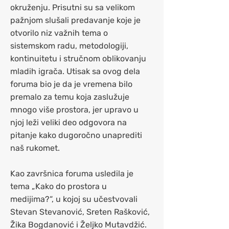
okruženju. Prisutni su sa velikom
pažnjom slušali predavanje koje je
otvorilo niz važnih tema o
sistemskom radu, metodologiji,
kontinuitetu i stručnom oblikovanju
mladih igrača. Utisak sa ovog dela
foruma bio je da je vremena bilo
premalo za temu koja zaslužuje
mnogo više prostora, jer upravo u
njoj leži veliki deo odgovora na
pitanje kako dugoročno unaprediti
naš rukomet.
Kao završnica foruma usledila je
tema „Kako do prostora u
medijima?“, u kojoj su učestvovali
Stevan Stevanović, Sreten Rašković,
Žika Bogdanović i Željko Mutavdžić.