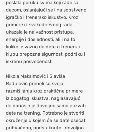
poslala poruku svima koji rade sa
decom, oslanjajući se i na sopstveno
igračko i trenersko iskustvo. Kroz
primere iz svakodnevnog rada
ukazala je na važnost pristupa,
energije i doslednosti, ali i na to
koliko je važno da dete u treneru i
klubu prepozna sigurnost, podršku i
iskrenu posvećenost.
Nikola Maksimović i Slaviša
Radulović preneli su svoja
razmišljanja kroz praktične primere
iz bogatog iskustva, naglašavajući
da danas nije dovoljno samo pozvati
dete na trening. Potrebno je stvoriti
okruženje u kojem će se dete osećati
prihvaćeno, podstaknuto i dovoljno