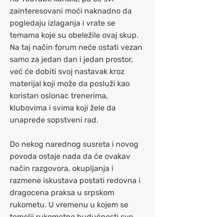
zainteresovani moći naknadno da
pogledaju izlaganja i vrate se
temama koje su obeležile ovaj skup.
Na taj način forum neće ostati vezan
samo za jedan dan i jedan prostor,
već će dobiti svoj nastavak kroz
materijal koji može da posluži kao
koristan oslonac trenerima,
klubovima i svima koji žele da
unaprede sopstveni rad.
Do nekog narednog susreta i novog
povoda ostaje nada da će ovakav
način razgovora, okupljanja i
razmene iskustava postati redovna i
dragocena praksa u srpskom
rukometu. U vremenu u kojem se
temelji rukometne budućnosti sve