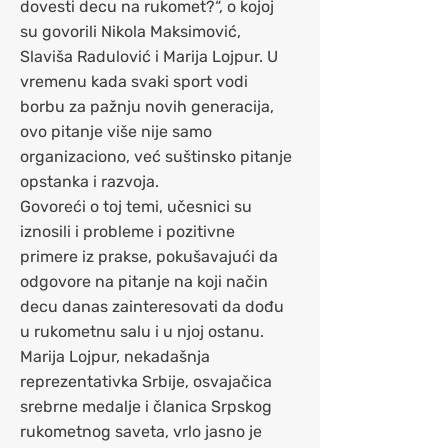
dovesti decu na rukomet?“, o kojoj
su govorili Nikola Maksimović,
Slaviša Radulović i Marija Lojpur. U
vremenu kada svaki sport vodi
borbu za pažnju novih generacija,
ovo pitanje više nije samo
organizaciono, već suštinsko pitanje
opstanka i razvoja.
Govoreći o toj temi, učesnici su
iznosili i probleme i pozitivne
primere iz prakse, pokušavajući da
odgovore na pitanje na koji način
decu danas zainteresovati da dođu
u rukometnu salu i u njoj ostanu.
Marija Lojpur, nekadašnja
reprezentativka Srbije, osvajačica
srebrne medalje i članica Srpskog
rukometnog saveta, vrlo jasno je