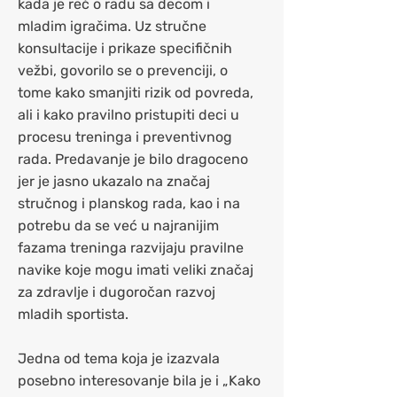
kada je reč o radu sa decom i
mladim igračima. Uz stručne
konsultacije i prikaze specifičnih
vežbi, govorilo se o prevenciji, o
tome kako smanjiti rizik od povreda,
ali i kako pravilno pristupiti deci u
procesu treninga i preventivnog
rada. Predavanje je bilo dragoceno
jer je jasno ukazalo na značaj
stručnog i planskog rada, kao i na
potrebu da se već u najranijim
fazama treninga razvijaju pravilne
navike koje mogu imati veliki značaj
za zdravlje i dugoročan razvoj
mladih sportista.
Jedna od tema koja je izazvala
posebno interesovanje bila je i „Kako