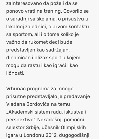
zainteresovano da poželi da se
ponovo vrati na trening. Govorilo se
o saradnji sa školama, o prisustvu u
lokalnoj zajednici, o prvom kontaktu
sa sportom, ali i o tome koliko je
važno da rukomet deci bude
predstavljen kao sadržajan,
dinamičan i blizak sport u kojem
mogu da rastu i kao igrači i kao
ličnosti.
Vrhunac programa za mnoge
prisutne predstavljalo je predavanje
Vladana Jordovića na temu
„Akademski sistem rada, iskustva i
perspektive“. Nekadašnji pomoćni
selektor Srbije, učesnik Olimpijskih
igara u Londonu 2012, dugogodišnji