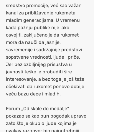
sredstvo promocije, već kao važan
kanal za približavanje rukometa
mlađim generacijama. U vremenu
kada pažnju publike nije lako
osvojiti, zaključeno je da rukomet
mora da nauči da jasnije,
savremenije i sadržajnije predstavi
sopstvene vrednosti, ljude i priče.
Jer bez ozbiljnijeg prisustva u
javnosti teško je probuditi šire
interesovanje, a bez toga je još teže
očekivati da rukomet ponovo dobije
veću bazu dece i mladih.
Forum „Od škole do medalje“
pokazao se kao pun pogodak upravo
zato što je okupio ljude kojima je
ovakav razgovor bio najpotrebniji i