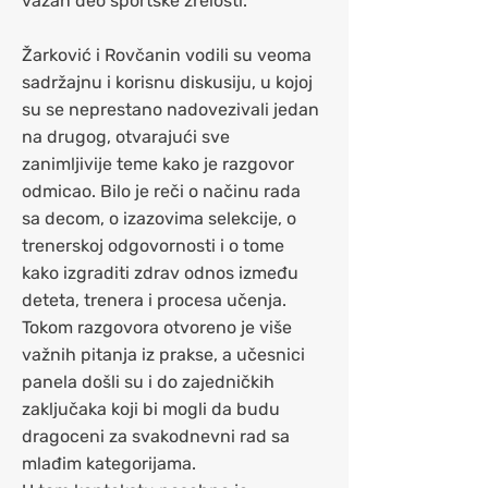
važan deo sportske zrelosti.
Žarković i Rovčanin vodili su veoma
sadržajnu i korisnu diskusiju, u kojoj
su se neprestano nadovezivali jedan
na drugog, otvarajući sve
zanimljivije teme kako je razgovor
odmicao. Bilo je reči o načinu rada
sa decom, o izazovima selekcije, o
trenerskoj odgovornosti i o tome
kako izgraditi zdrav odnos između
deteta, trenera i procesa učenja.
Tokom razgovora otvoreno je više
važnih pitanja iz prakse, a učesnici
panela došli su i do zajedničkih
zaključaka koji bi mogli da budu
dragoceni za svakodnevni rad sa
mlađim kategorijama.