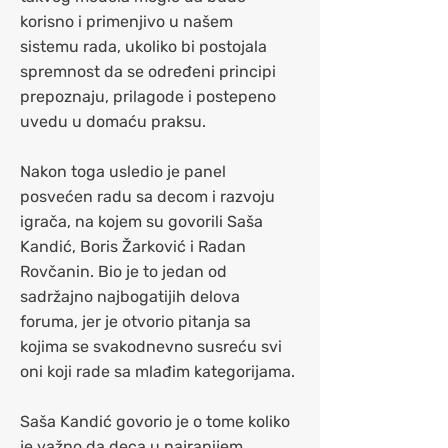
korisno i primenjivo u našem
sistemu rada, ukoliko bi postojala
spremnost da se određeni principi
prepoznaju, prilagode i postepeno
uvedu u domaću praksu.
Nakon toga usledio je panel
posvećen radu sa decom i razvoju
igrača, na kojem su govorili Saša
Kandić, Boris Žarković i Radan
Rovčanin. Bio je to jedan od
sadržajno najbogatijih delova
foruma, jer je otvorio pitanja sa
kojima se svakodnevno susreću svi
oni koji rade sa mlađim kategorijama.
Saša Kandić govorio je o tome koliko
je važno da deca u najranijem