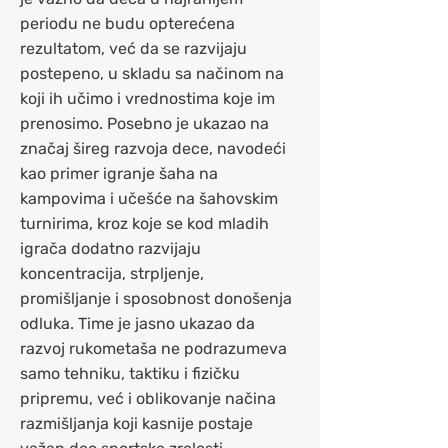
periodu ne budu opterećena
rezultatom, već da se razvijaju
postepeno, u skladu sa načinom na
koji ih učimo i vrednostima koje im
prenosimo. Posebno je ukazao na
značaj šireg razvoja dece, navodeći
kao primer igranje šaha na
kampovima i učešće na šahovskim
turnirima, kroz koje se kod mladih
igrača dodatno razvijaju
koncentracija, strpljenje,
promišljanje i sposobnost donošenja
odluka. Time je jasno ukazao da
razvoj rukometaša ne podrazumeva
samo tehniku, taktiku i fizičku
pripremu, već i oblikovanje načina
razmišljanja koji kasnije postaje