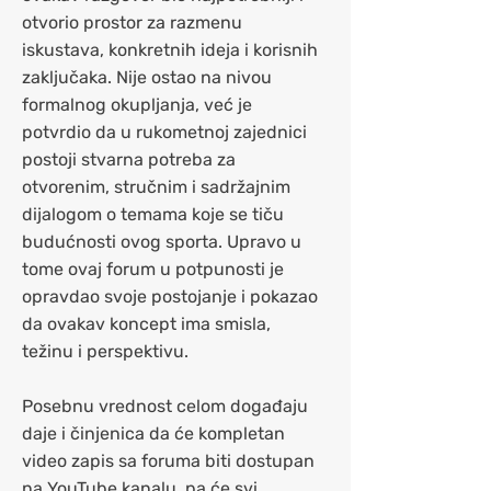
otvorio prostor za razmenu
iskustava, konkretnih ideja i korisnih
zaključaka. Nije ostao na nivou
formalnog okupljanja, već je
potvrdio da u rukometnoj zajednici
postoji stvarna potreba za
otvorenim, stručnim i sadržajnim
dijalogom o temama koje se tiču
budućnosti ovog sporta. Upravo u
tome ovaj forum u potpunosti je
opravdao svoje postojanje i pokazao
da ovakav koncept ima smisla,
težinu i perspektivu.
Posebnu vrednost celom događaju
daje i činjenica da će kompletan
video zapis sa foruma biti dostupan
na YouTube kanalu, pa će svi