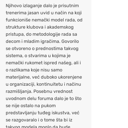
Njihovo izlaganje dalo je prisutnim
trenerima jasan uvid u način na koji
funkcioniše nemački model rada, od
strukture klubova i akademskog
pristupa, do metodologije rada sa
decom i mladim igračima. Govorilo
se otvoreno o prednostima takvog
sistema, o stvarima u kojima je
nemački rukomet ispred našeg, ali i
o razlikama koje nisu samo
materijalne, već duboko ukorenjene
u organizaciji, kontinuitetu i načinu
razmišljanja. Posebnu vrednost
uvodnom delu foruma dalo je to što
se nije ostalo na pukom
predstavljanju tuđeg iskustva, već
se razgovaralo i o tome šta bi iz
takvog modela moglo da bude