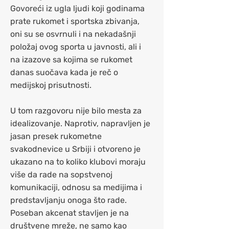
Govoreći iz ugla ljudi koji godinama
prate rukomet i sportska zbivanja,
oni su se osvrnuli i na nekadašnji
položaj ovog sporta u javnosti, ali i
na izazove sa kojima se rukomet
danas suočava kada je reč o
medijskoj prisutnosti.
U tom razgovoru nije bilo mesta za
idealizovanje. Naprotiv, napravljen je
jasan presek rukometne
svakodnevice u Srbiji i otvoreno je
ukazano na to koliko klubovi moraju
više da rade na sopstvenoj
komunikaciji, odnosu sa medijima i
predstavljanju onoga što rade.
Poseban akcenat stavljen je na
društvene mreže, ne samo kao