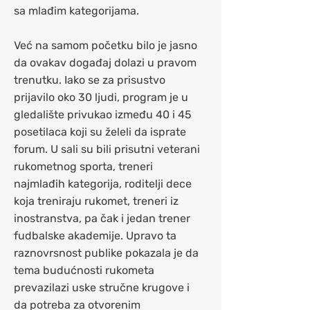
sa mlađim kategorijama.
Već na samom početku bilo je jasno
da ovakav događaj dolazi u pravom
trenutku. Iako se za prisustvo
prijavilo oko 30 ljudi, program je u
gledalište privukao između 40 i 45
posetilaca koji su želeli da isprate
forum. U sali su bili prisutni veterani
rukometnog sporta, treneri
najmlađih kategorija, roditelji dece
koja treniraju rukomet, treneri iz
inostranstva, pa čak i jedan trener
fudbalske akademije. Upravo ta
raznovrsnost publike pokazala je da
tema budućnosti rukometa
prevazilazi uske stručne krugove i
da potreba za otvorenim