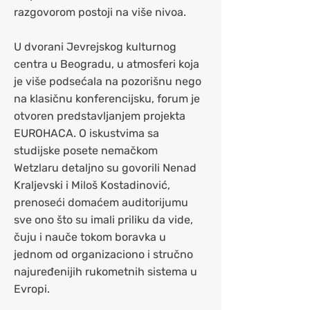
razgovorom postoji na više nivoa.
U dvorani Jevrejskog kulturnog
centra u Beogradu, u atmosferi koja
je više podsećala na pozorišnu nego
na klasičnu konferencijsku, forum je
otvoren predstavljanjem projekta
EUROHACA. O iskustvima sa
studijske posete nemačkom
Wetzlaru detaljno su govorili Nenad
Kraljevski i Miloš Kostadinović,
prenoseći domaćem auditorijumu
sve ono što su imali priliku da vide,
čuju i nauče tokom boravka u
jednom od organizaciono i stručno
najuređenijih rukometnih sistema u
Evropi.