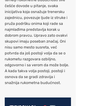
češće dovode u pitanje, svaka
inicijativa koja osnažuje trenersku
zajednicu, povezuje ljude iz struke i
pruža podršku onima koji rade sa
najmlađima predstavlja korak u
dobrom pravcu. Upravo zato ovakvi
skupovi imaju poseban značaj. Oni
nisu samo mesto susreta, već
potvrda da još postoji volja da se o
rukometu razgovara ozbiljno,
odgovorno i sa verom da može bolje.
A kada takva volja postoji, postoji i
osnova da se gradi zdravija i
snažnija rukometna budućnost.