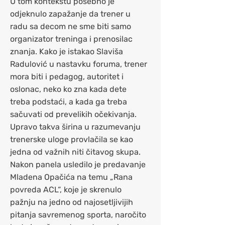
U tom kontekstu posebno je
odjeknulo zapažanje da trener u
radu sa decom ne sme biti samo
organizator treninga i prenosilac
znanja. Kako je istakao Slaviša
Radulović u nastavku foruma, trener
mora biti i pedagog, autoritet i
oslonac, neko ko zna kada dete
treba podstaći, a kada ga treba
sačuvati od prevelikih očekivanja.
Upravo takva širina u razumevanju
trenerske uloge provlačila se kao
jedna od važnih niti čitavog skupa.
Nakon panela usledilo je predavanje
Mladena Opačića na temu „Rana
povreda ACL“, koje je skrenulo
pažnju na jedno od najosetljivijih
pitanja savremenog sporta, naročito