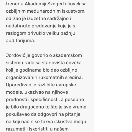
trener u Akademiji Szeged i čovek sa
ozbiljnim međunarodnim iskustvom,
održao je izuzetno sadržajno i
nadahnuto predavanje koje je s
razlogom privuklo veliku pažnju
auditorijuma.
Jordović je govorio o akademskom
sistemu rada sa stanovišta čoveka
koji je godinama bio deo ozbiljno
organizovanih rukometnih sredina.
Upoređivao je različite evropske
modele, ukazivao na njihove
prednosti i specifičnosti, a posebno
je bilo dragoceno to što je sve vreme
pokušavao da odgovori na pitanje
na koji način se takva iskustva mogu
razumeti i iskoristiti u našem