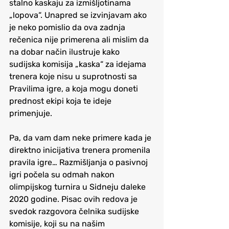
stalno kaskaju za izmišljotinama 
„lopova“. Unapred se izvinjavam ako 
je neko pomislio da ova zadnja 
rečenica nije primerena ali mislim da 
na dobar način ilustruje kako 
sudijska komisija „kaska“ za idejama 
trenera koje nisu u suprotnosti sa 
Pravilima igre, a koja mogu doneti 
prednost ekipi koja te ideje 
primenjuje.
Pa, da vam dam neke primere kada je 
direktno inicijativa trenera promenila 
pravila igre… Razmišljanja o pasivnoj 
igri počela su odmah nakon 
olimpijskog turnira u Sidneju daleke 
2020 godine. Pisac ovih redova je 
svedok razgovora čelnika sudijske 
komisije, koji su na našim 