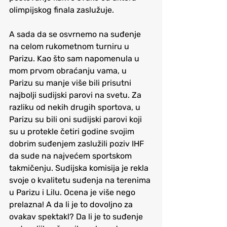
olimpijskog finala zaslužuje.
A sada da se osvrnemo na suđenje 
na celom rukometnom turniru u 
Parizu. Kao što sam napomenula u 
mom prvom obraćanju vama, u 
Parizu su manje više bili prisutni 
najbolji sudijski parovi na svetu. Za 
razliku od nekih drugih sportova, u 
Parizu su bili oni sudijski parovi koji 
su u protekle četiri godine svojim 
dobrim suđenjem zaslužili poziv IHF 
da sude na najvećem sportskom 
takmičenju. Sudijska komisija je rekla 
svoje o kvalitetu suđenja na terenima 
u Parizu i Lilu. Ocena je više nego 
prelazna! A da li je to dovoljno za 
ovakav spektakl? Da li je to suđenje 