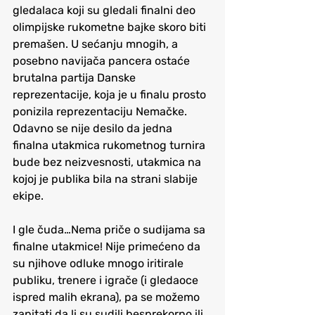
gledalaca koji su gledali finalni deo 
olimpijske rukometne bajke skoro biti 
premašen. U sećanju mnogih, a 
posebno navijača pancera ostaće 
brutalna partija Danske 
reprezentacije, koja je u finalu prosto 
ponizila reprezentaciju Nemačke. 
Odavno se nije desilo da jedna 
finalna utakmica rukometnog turnira 
bude bez neizvesnosti, utakmica na 
kojoj je publika bila na strani slabije 
ekipe.
I gle čuda…Nema priče o sudijama sa 
finalne utakmice! Nije primećeno da 
su njihove odluke mnogo iritirale 
publiku, trenere i igrače (i gledaoce 
ispred malih ekrana), pa se možemo 
zapitati da li su sudili besprekorno ili 