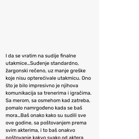
I da se vratim na sudije finalne 
utakmice…Suđenje standardno, 
žargonski rečeno, uz manje greške 
koje nisu opterećivale utakmicu. Ono 
što je bilo impresivno je njihova 
komunikacija sa trenerima i igračima. 
Sa merom, sa osmehom kad zatreba, 
pomalo namrgođeno kada se baš 
mora…Baš onako kako su sudili sve 
ove godine, sa poštovanjem prema 
svim akterima, i to baš onakvo 
poštovanje kakvo svako od aktera 