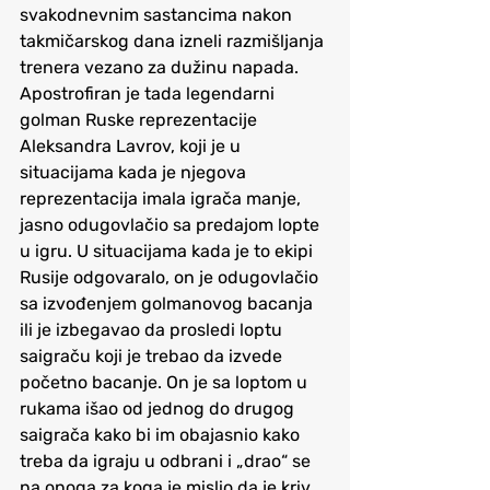
svakodnevnim sastancima nakon 
takmičarskog dana izneli razmišljanja 
trenera vezano za dužinu napada. 
Apostrofiran je tada legendarni 
golman Ruske reprezentacije 
Aleksandra Lavrov, koji je u 
situacijama kada je njegova 
reprezentacija imala igrača manje, 
jasno odugovlačio sa predajom lopte 
u igru. U situacijama kada je to ekipi 
Rusije odgovaralo, on je odugovlačio 
sa izvođenjem golmanovog bacanja 
ili je izbegavao da prosledi loptu 
saigraču koji je trebao da izvede 
početno bacanje. On je sa loptom u 
rukama išao od jednog do drugog 
saigrača kako bi im obajasnio kako 
treba da igraju u odbrani i „drao“ se 
na onoga za koga je mislio da je kriv 