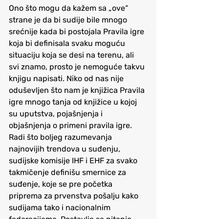
Ono što mogu da kažem sa „ove“ 
strane je da bi sudije bile mnogo 
srećnije kada bi postojala Pravila igre 
koja bi definisala svaku moguću 
situaciju koja se desi na terenu, ali 
svi znamo, prosto je nemoguće takvu 
knjigu napisati. Niko od nas nije 
oduševljen što nam je knjižica Pravila 
igre mnogo tanja od knjižice u kojoj 
su uputstva, pojašnjenja i 
objašnjenja o primeni pravila igre. 
Radi što boljeg razumevanja 
najnovijih trendova u suđenju, 
sudijske komisije IHF i EHF za svako 
takmičenje definišu smernice za 
suđenje, koje se pre početka 
priprema za prvenstva pošalju kako 
sudijama tako i nacionalnim 