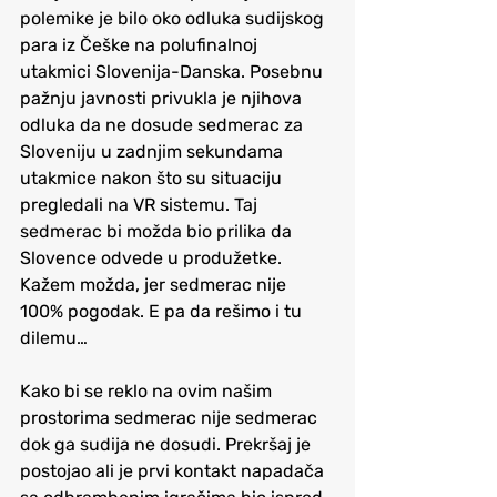
polemike je bilo oko odluka sudijskog 
para iz Češke na polufinalnoj 
utakmici Slovenija-Danska. Posebnu 
pažnju javnosti privukla je njihova 
odluka da ne dosude sedmerac za 
Sloveniju u zadnjim sekundama 
utakmice nakon što su situaciju 
pregledali na VR sistemu. Taj 
sedmerac bi možda bio prilika da 
Slovence odvede u produžetke. 
Kažem možda, jer sedmerac nije 
100% pogodak. E pa da rešimo i tu 
dilemu… 
Kako bi se reklo na ovim našim 
prostorima sedmerac nije sedmerac 
dok ga sudija ne dosudi. Prekršaj je 
postojao ali je prvi kontakt napadača 