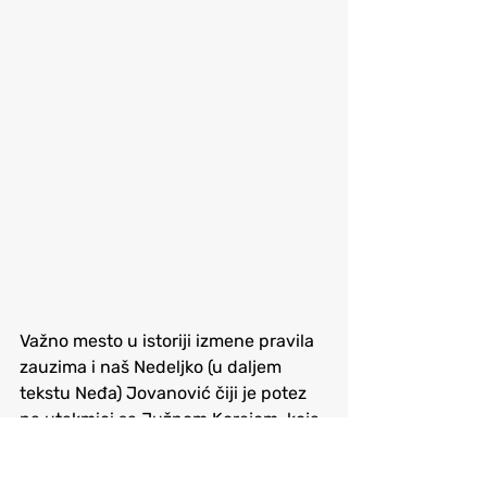
Važno mesto u istoriji izmene pravila 
zauzima i naš Nedeljko (u daljem 
tekstu Neđa) Jovanović čiji je potez 
na utakmici sa Južnom Korejom, koja 
je završena pobedom reprezentacije 
Jugoslavije, naterao trenere da 