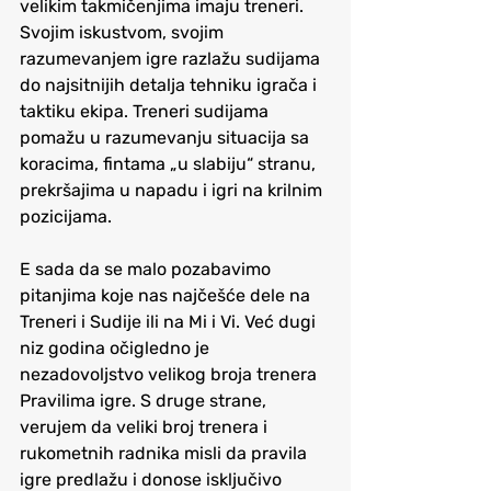
velikim takmičenjima imaju treneri. 
Svojim iskustvom, svojim 
razumevanjem igre razlažu sudijama 
do najsitnijih detalja tehniku igrača i 
taktiku ekipa. Treneri sudijama 
pomažu u razumevanju situacija sa 
koracima, fintama „u slabiju“ stranu, 
prekršajima u napadu i igri na krilnim 
pozicijama.
E sada da se malo pozabavimo 
pitanjima koje nas najčešće dele na 
Treneri i Sudije ili na Mi i Vi. Već dugi 
niz godina očigledno je 
nezadovoljstvo velikog broja trenera 
Pravilima igre. S druge strane, 
verujem da veliki broj trenera i 
rukometnih radnika misli da pravila 
igre predlažu i donose isključivo 