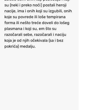
su (neki i preko noći) postali heroji 
nacije, ima i onih koji su izgubili, onih 
koje su povrede ili loše tempirana 
forma ili nešto treće doveli do lošeg 
plasmana i koji su, em što su 
razočarali sebe, razočarali i naciju 
koja je od njih očekivala (sa i bez 
pokrića) medalju.