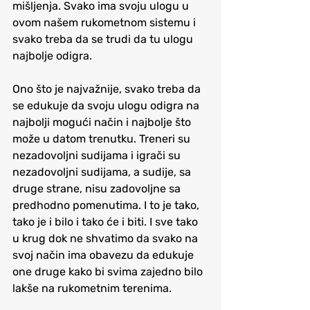
mišljenja. Svako ima svoju ulogu u 
ovom našem rukometnom sistemu i 
svako treba da se trudi da tu ulogu 
najbolje odigra. 
Ono što je najvažnije, svako treba da 
se edukuje da svoju ulogu odigra na 
najbolji mogući način i najbolje što 
može u datom trenutku. Treneri su 
nezadovoljni sudijama i igrači su 
nezadovoljni sudijama, a sudije, sa 
druge strane, nisu zadovoljne sa 
predhodno pomenutima. I to je tako, 
tako je i bilo i tako će i biti. I sve tako 
u krug dok ne shvatimo da svako na 
svoj način ima obavezu da edukuje 
one druge kako bi svima zajedno bilo 
lakše na rukometnim terenima. 