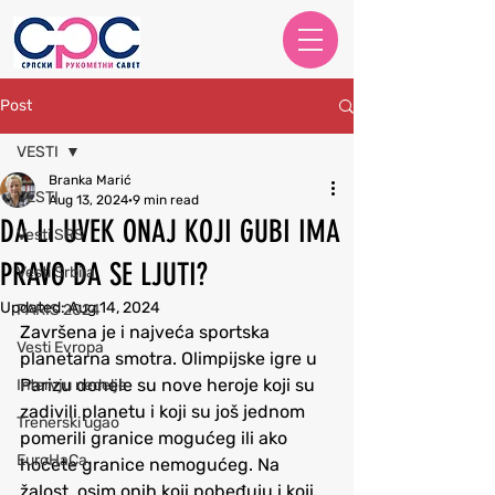
Post
VESTI
Branka Marić
VESTI
Aug 13, 2024
9 min read
DA LI UVEK ONAJ KOJI GUBI IMA
Vesti SRS
PRAVO DA SE LJUTI?
Vesti Srbija
Updated:
Aug 14, 2024
PARIS 2024
Završena je i najveća sportska 
Vesti Evropa
planetarna smotra. Olimpijske igre u 
Parizu donele su nove heroje koji su 
Intervju nedelje
zadivili planetu i koji su još jednom 
Trenerski ugao
pomerili granice mogućeg ili ako 
EuroHaCa
hoćete granice nemogućeg. Na 
žalost, osim onih koji pobeđuju i koji 