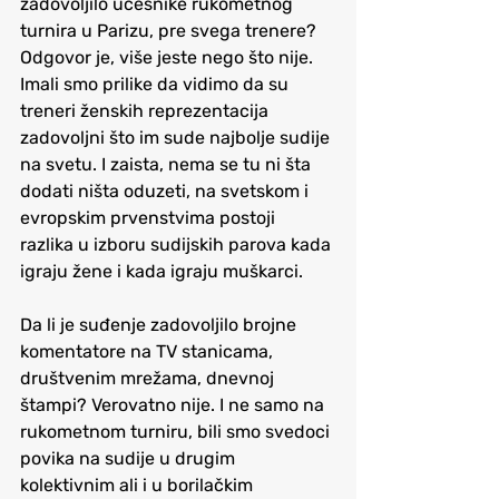
zadovoljilo učesnike rukometnog 
turnira u Parizu, pre svega trenere? 
Odgovor je, više jeste nego što nije. 
Imali smo prilike da vidimo da su 
treneri ženskih reprezentacija 
zadovoljni što im sude najbolje sudije 
na svetu. I zaista, nema se tu ni šta 
dodati ništa oduzeti, na svetskom i 
evropskim prvenstvima postoji 
razlika u izboru sudijskih parova kada 
igraju žene i kada igraju muškarci. 
Da li je suđenje zadovoljilo brojne 
komentatore na TV stanicama, 
društvenim mrežama, dnevnoj 
štampi? Verovatno nije. I ne samo na 
rukometnom turniru, bili smo svedoci 
povika na sudije u drugim 
kolektivnim ali i u borilačkim 