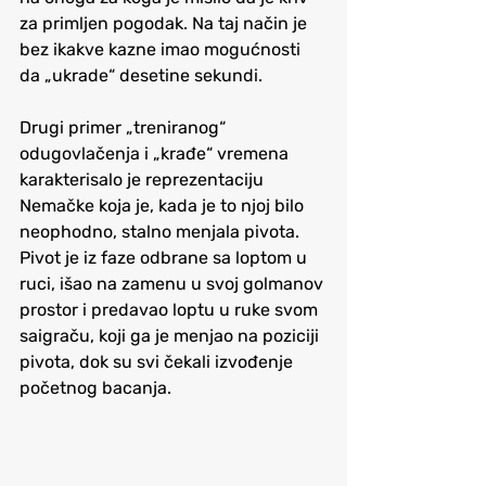
za primljen pogodak. Na taj način je 
bez ikakve kazne imao mogućnosti 
da „ukrade“ desetine sekundi.
Drugi primer „treniranog“ 
odugovlačenja i „krađe“ vremena 
karakterisalo je reprezentaciju 
Nemačke koja je, kada je to njoj bilo 
neophodno, stalno menjala pivota. 
Pivot je iz faze odbrane sa loptom u 
ruci, išao na zamenu u svoj golmanov 
prostor i predavao loptu u ruke svom 
saigraču, koji ga je menjao na poziciji 
pivota, dok su svi čekali izvođenje 
početnog bacanja.