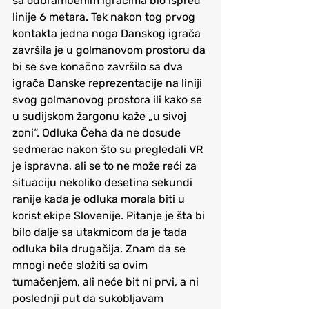
sa odbrambenim igračima bio ispred 
linije 6 metara. Tek nakon tog prvog 
kontakta jedna noga Danskog igrača 
završila je u golmanovom prostoru da 
bi se sve konačno završilo sa dva 
igrača Danske reprezentacije na liniji 
svog golmanovog prostora ili kako se 
u sudijskom žargonu kaže „u sivoj 
zoni“. Odluka Čeha da ne dosude 
sedmerac nakon što su pregledali VR 
je ispravna, ali se to ne može reći za 
situaciju nekoliko desetina sekundi 
ranije kada je odluka morala biti u 
korist ekipe Slovenije. Pitanje je šta bi 
bilo dalje sa utakmicom da je tada 
odluka bila drugačija. Znam da se 
mnogi neće složiti sa ovim 
tumačenjem, ali neće bit ni prvi, a ni 
poslednji put da sukobljavam 