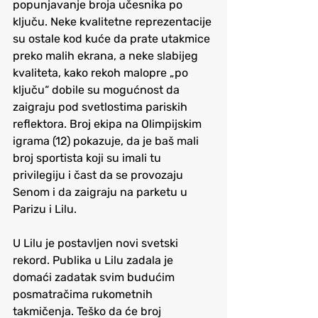
popunjavanje broja učesnika po 
ključu. Neke kvalitetne reprezentacije 
su ostale kod kuće da prate utakmice 
preko malih ekrana, a neke slabijeg 
kvaliteta, kako rekoh malopre „po 
ključu“ dobile su mogućnost da 
zaigraju pod svetlostima pariskih 
reflektora. Broj ekipa na Olimpijskim 
igrama (12) pokazuje, da je baš mali 
broj sportista koji su imali tu 
privilegiju i čast da se provozaju 
Senom i da zaigraju na parketu u 
Parizu i Lilu.
U Lilu je postavljen novi svetski 
rekord. Publika u Lilu zadala je 
domaći zadatak svim budućim 
posmatračima rukometnih 
takmičenja. Teško da će broj 