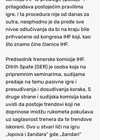
prilagođava postojećim pravilima 
igre. I ta procedura nije od danas za 
sutra, neophodno je da prođe sve 
nivoe odlučivanja da bi na kraju bile 
prihvaćene od kongresa IHF koji, kao 
što znamo čine članice IHF. 
Predsednik trenerske komisije IHF, 
Ditrih Spate (GER) je osoba koja na 
pripremnim seminarima, sudijama 
predaje na temu pasivne igre i 
presuđivanja i dosuđivanja koraka. S 
druge strane i sudijska komisija kada 
uvidi da postoje trendovi koji ne 
doprinose imidžu rukometa pokušava 
uz saglasnost trenera da te trendove 
iskoreni. Ovo u stvari liči na igru 
„lopova i žandara“ gde „žandari“ 