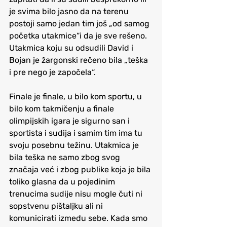
je svima bilo jasno da na terenu 
postoji samo jedan tim još „od samog 
početka utakmice“i da je sve rešeno. 
Utakmica koju su odsudili David i 
Bojan je žargonski rečeno bila „teška 
i pre nego je započela“. 
Finale je finale, u bilo kom sportu, u 
bilo kom takmičenju a finale 
olimpijskih igara je sigurno san i 
sportista i sudija i samim tim ima tu 
svoju posebnu težinu. Utakmica je 
bila teška ne samo zbog svog 
značaja već i zbog publike koja je bila 
toliko glasna da u pojedinim 
trenucima sudije nisu mogle čuti ni 
sopstvenu pištaljku ali ni 
komunicirati između sebe. Kada smo 