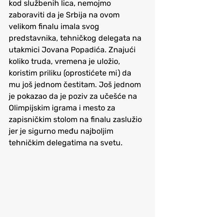
kod službenih lica, nemojmo 
zaboraviti da je Srbija na ovom 
velikom finalu imala svog 
predstavnika, tehničkog delegata na 
utakmici Jovana Popadića. Znajući 
koliko truda, vremena je uložio, 
koristim priliku (oprostićete mi) da 
mu još jednom čestitam. Još jednom 
je pokazao da je poziv za učešće na 
Olimpijskim igrama i mesto za 
zapisničkim stolom na finalu zaslužio 
jer je sigurno među najboljim 
tehničkim delegatima na svetu. 