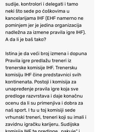
sudije, kontrolori i delegati i tamo 
neki što sede po ćoškovima u 
kancelarijama IHF (EHF namerno ne 
pominjem jer je jedina organizacija 
nadležna za izmene pravila igre IHF). 
A da li je baš tako?
Istina je da veći broj izmena i dopuna 
Pravila igre predlažu treneri iz 
trenerske komisije IHF. Trenersku 
komisiju IHF čine predstavnici svih 
kontinenata. Postoji i komisija za 
unapređenje pravila igre koja sve 
predloge razvrstava i daje konačnu 
ocenu da li su primenjiva i dobra za 
naš sport. I tu u toj komisiji sede 
vrhunski treneri, treneri koji su imali i 
zavidnu igračku karijeru. Sudijska 
komisija IHF te predloge „pakuje“ i 