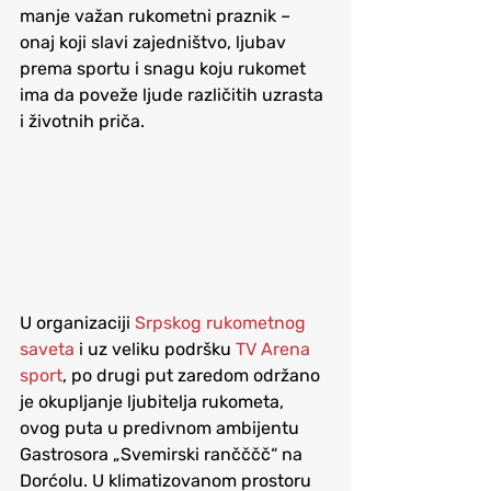
manje važan rukometni praznik – 
onaj koji slavi zajedništvo, ljubav 
prema sportu i snagu koju rukomet 
ima da poveže ljude različitih uzrasta 
i životnih priča.
U organizaciji 
Srpskog rukometnog 
saveta
i uz veliku podršku 
TV Arena 
sport
, po drugi put zaredom održano 
je okupljanje ljubitelja rukometa, 
ovog puta u predivnom ambijentu 
Gastrosora „Svemirski rančččč“
 na 
Dorćolu. U klimatizovanom prostoru 