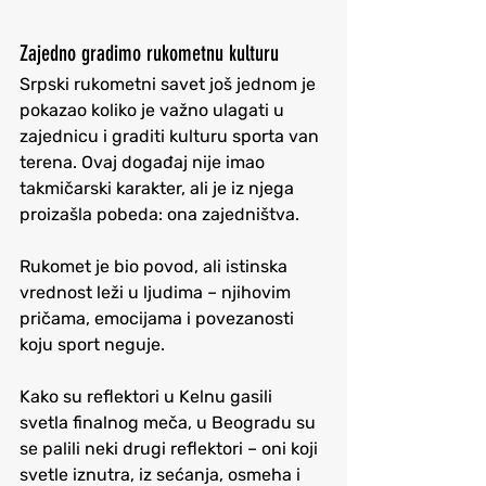
Zajedno gradimo rukometnu kulturu
Srpski rukometni savet još jednom je 
pokazao koliko je važno ulagati u 
zajednicu i graditi kulturu sporta van 
terena. Ovaj događaj nije imao 
takmičarski karakter, ali je iz njega 
proizašla pobeda: ona zajedništva. 
Rukomet je bio povod, ali istinska 
vrednost leži u ljudima – njihovim 
pričama, emocijama i povezanosti 
koju sport neguje.
Kako su reflektori u Kelnu gasili 
svetla finalnog meča, u Beogradu su 
se palili neki drugi reflektori – oni koji 
svetle iznutra, iz sećanja, osmeha i 