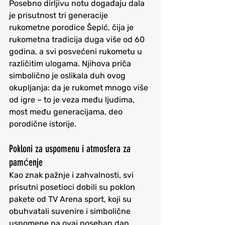
Posebno dirljivu notu događaju dala 
je prisutnost 
tri generacije 
rukometne porodice Šepić
, čija je 
rukometna tradicija duga više od 60 
godina, a svi posvećeni rukometu u 
različitim ulogama. Njihova priča 
simbolično je oslikala duh ovog 
okupljanja: da je rukomet mnogo više 
od igre – to je veza među ljudima, 
most među generacijama, deo 
porodične istorije.
Pokloni za uspomenu i atmosfera za 
pamćenje
Kao znak pažnje i zahvalnosti, svi 
prisutni posetioci dobili su poklon 
pakete od 
TV Arena sport
, koji su 
obuhvatali suvenire i simbolične 
uspomene na ovaj poseban dan. 