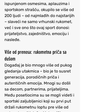
ispunjenom osmesima, aplauzima i 
sportskom strašću, okupilo se više od 
200 ljudi
 – od najmlađih do najstarijih 
– slaveći ne samo vrhunski rukomet, 
već i sve ono što ovaj sport donosi: 
prijateljstvo, zajedništvo, emociju i 
nasleđe.
Više od prenosa: rukometna priča sa 
dušom
Događaj je bio mnogo više od pukog 
gledanja utakmica – bio je to susret 
generacija, porodičnih priča i 
autentičnih emocija. Mnogi su došli 
sa decom, partnerima, prijateljima. 
Među posetiocima su se mogli videti i 
sportski zaljubljenici koji su prvi put 
držali rukometnu loptu pre više od 