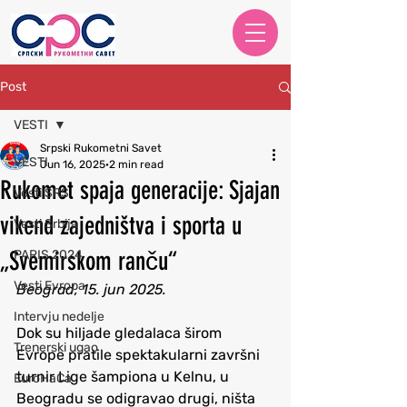
Post
VESTI
Srpski Rukometni Savet
VESTI
Jun 16, 2025
2 min read
Rukomet spaja generacije: Sjajan
Vesti SRS
vikend zajedništva i sporta u
Vesti Srbija
„Svemirskom ranču“
PARIS 2024
Vesti Evropa
Beograd, 15. jun 2025.
Intervju nedelje
Dok su hiljade gledalaca širom 
Trenerski ugao
Evrope pratile spektakularni završni 
turnir Lige šampiona u Kelnu, u 
EuroHaCa
Beogradu se odigravao drugi, ništa 