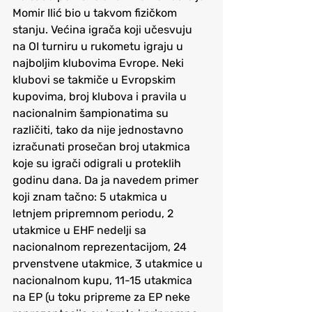
Momir Ilić bio u takvom fizičkom 
stanju. Većina igrača koji učesvuju 
na OI turniru u rukometu igraju u 
najboljim klubovima Evrope. Neki 
klubovi se takmiče u Evropskim 
kupovima, broj klubova i pravila u 
nacionalnim šampionatima su 
različiti, tako da nije jednostavno 
izračunati prosečan broj utakmica 
koje su igrači odigrali u proteklih 
godinu dana. Da ja navedem primer 
koji znam tačno: 5 utakmica u 
letnjem pripremnom periodu, 2 
utakmice u EHF nedelji sa 
nacionalnom reprezentacijom, 24 
prvenstvene utakmice, 3 utakmice u 
nacionalnom kupu, 11-15 utakmica 
na EP (u toku pripreme za EP neke 