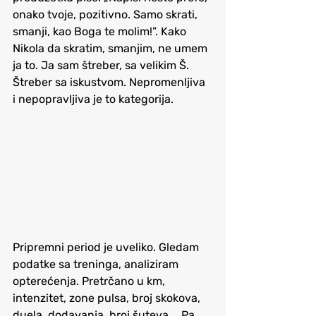
onako tvoje, pozitivno. Samo 
skrati, 
smanji
, kao Boga te molim!”. Kako 
Nikola da 
skratim, smanjim
, ne umem 
ja to. Ja sam štreber, sa velikim Š. 
Štreber sa iskustvom. Nepromenljiva 
i nepopravljiva je to kategorija.
Pripremni period je uveliko. Gledam 
podatke sa treninga, analiziram 
opterećenja. Pretrčano u km, 
intenzitet, zone pulsa, broj skokova, 
duela, dodavanja, broj šuteva…  Pa 