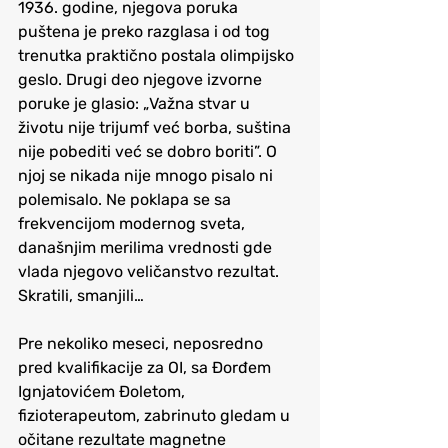
1936. godine, njegova poruka 
puštena je preko razglasa i od tog 
trenutka praktično postala olimpijsko 
geslo. Drugi deo njegove izvorne 
poruke je glasio: „Važna stvar u 
životu nije trijumf već borba, suština 
nije pobediti već se dobro boriti”. O 
njoj se nikada nije mnogo pisalo ni 
polemisalo. Ne poklapa se sa 
frekvencijom modernog sveta, 
današnjim merilima vrednosti gde 
vlada njegovo veličanstvo rezultat. 
Skratili, smanjili…
Pre nekoliko meseci, neposredno 
pred kvalifikacije za OI, sa Đorđem 
Ignjatovićem Đoletom, 
fizioterapeutom, zabrinuto gledam u 
očitane rezultate magnetne 