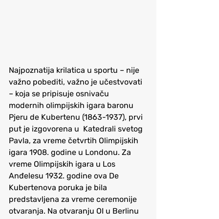
Najpoznatija krilatica u sportu – nije 
važno pobediti, važno je učestvovati 
– koja se pripisuje osnivaču 
modernih olimpijskih igara baronu 
Pjeru de Kubertenu (1863-1937), prvi 
put je izgovorena u  Katedrali svetog 
Pavla, za vreme četvrtih Olimpijskih 
igara 1908. godine u Londonu. Za 
vreme Olimpijskih igara u Los 
Anđelesu 1932. godine ova De 
Kubertenova poruka je bila 
predstavljena za vreme ceremonije 
otvaranja. Na otvaranju OI u Berlinu 