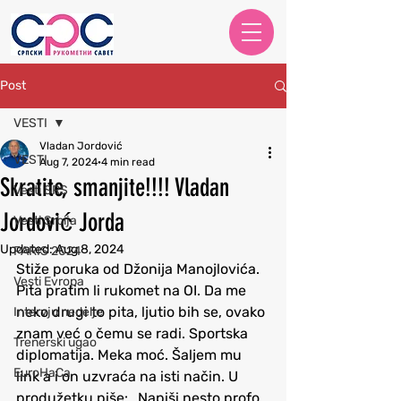
Post
VESTI
Vladan Jordović
VESTI
Aug 7, 2024
4 min read
Skratite, smanjite!!!! Vladan
Vesti SRS
Jordović Jorda
Vesti Srbija
Updated:
Aug 8, 2024
PARIS 2024
Stiže poruka od Džonija Manojlovića. 
Vesti Evropa
Pita pratim li rukomet na OI. Da me 
neko drugi to pita, ljutio bih se, ovako 
Intervju nedelje
znam već o čemu se radi. Sportska 
Trenerski ugao
diplomatija. Meka moć. Šaljem mu 
EuroHaCa
link a i on uzvraća na isti način. U 
produžetku piše: „Napiši nesto profo, 