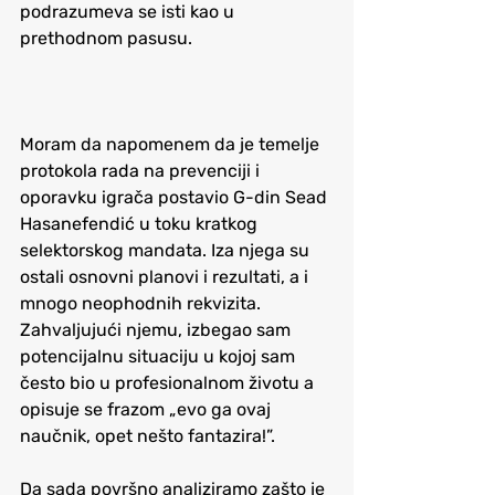
podrazumeva se isti kao u 
prethodnom pasusu.
Moram da napomenem da je temelje 
protokola rada na prevenciji i 
oporavku igrača postavio G-din Sead 
Hasanefendić u toku kratkog 
selektorskog mandata. Iza njega su 
ostali osnovni planovi i rezultati, a i 
mnogo neophodnih rekvizita. 
Zahvaljujući njemu, izbegao sam 
potencijalnu situaciju u kojoj sam 
često bio u profesionalnom životu a 
opisuje se frazom „evo ga ovaj 
naučnik, opet nešto fantazira!”.
Da sada površno analiziramo zašto je 