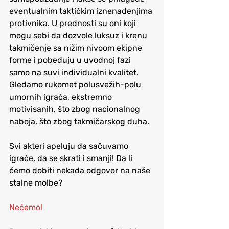
eventualnim taktičkim iznenađenjima 
protivnika. U prednosti su oni koji 
mogu sebi da dozvole luksuz i krenu 
takmičenje sa nižim nivoom ekipne 
forme i pobeđuju u uvodnoj fazi 
samo na suvi individualni kvalitet. 
Gledamo rukomet polusvežih-polu 
umornih igrača, ekstremno 
motivisanih, što zbog nacionalnog 
naboja, što zbog takmičarskog duha.
Svi akteri apeluju da sačuvamo 
igrače, da se 
skrati i smanji
! Da li 
ćemo dobiti nekada odgovor na naše 
stalne molbe? 
Nećemo!