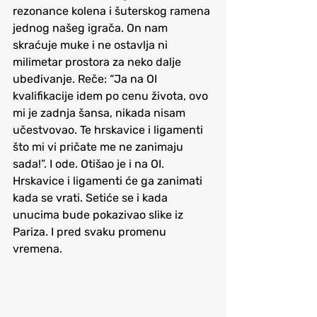
rezonance kolena i šuterskog ramena 
jednog našeg igrača. On nam 
skraćuje muke i ne ostavlja ni 
milimetar prostora za neko dalje 
ubeđivanje. Reče: “Ja na OI 
kvalifikacije idem po cenu života, ovo 
mi je zadnja šansa, nikada nisam 
učestvovao. Te hrskavice i ligamenti 
što mi vi pričate me ne zanimaju 
sada!”. I ode. Otišao je i na OI. 
Hrskavice i ligamenti će ga zanimati 
kada se vrati. Setiće se i kada 
unucima bude pokazivao slike iz 
Pariza. I pred svaku promenu 
vremena.