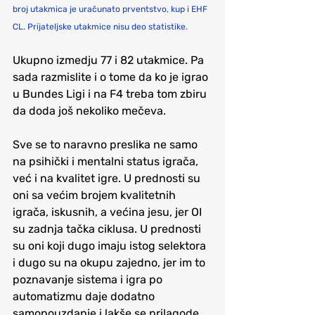
broj utakmica je uračunato prventstvo, kup i EHF 
CL. Prijateljske utakmice nisu deo statistike.
Ukupno izmedju 77 i 82 utakmice. Pa 
sada razmislite i o tome da ko je igrao 
u Bundes Ligi i na F4 treba tom zbiru 
da doda još nekoliko mečeva.
Sve se to naravno preslika ne samo 
na psihički i mentalni status igrača, 
već i na kvalitet igre. U prednosti su 
oni sa većim brojem kvalitetnih 
igrača, iskusnih, a većina jesu, jer OI 
su zadnja tačka ciklusa. U prednosti 
su oni koji dugo imaju istog selektora 
i dugo su na okupu zajedno, jer im to 
poznavanje sistema i igra po 
automatizmu daje dodatno 
samopouzdanje i lakše se prilagode 