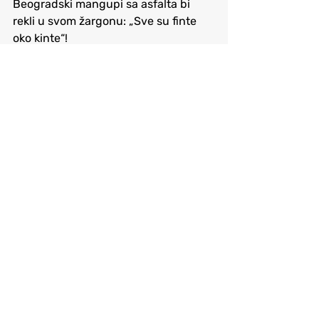
Beogradski mangupi sa asfalta bi 
rekli u svom žargonu: „Sve su finte 
oko kinte“!
Sanjajte da ćete biti učesnik, uživajte 
dok ste na OI, podelite uspomene o 
svom učešću, patite, uživajte i 
navijajte! Za svakog po nešto!
Samo za vas 
skratio i smanjio 
Vladan 
Jordović, Jorda
pomoćni trener muške rukometne 
reprezentacije Srbije na XXX OI 
London 2012
PARIS 2024