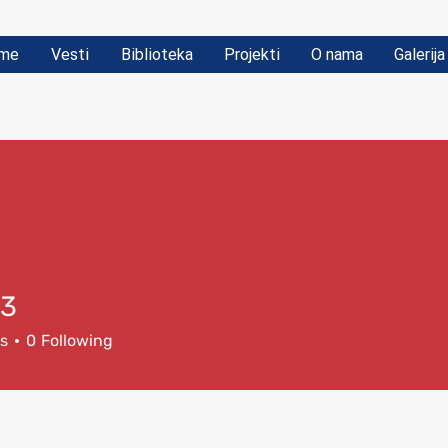
me
Vesti
Biblioteka
Projekti
O nama
Galerija
13
rs
0
Following