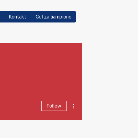
Kontakt
Gol za šampione
More actions
Follow