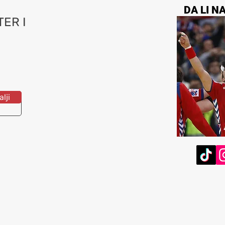
DA LI N
ER I
lji